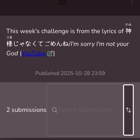
かみ
This week's challenge is from the lyrics of
神
さま
様
じゃなくてごめんね/
I'm sorry I'm not your
God
(
YouTube
)
Published
2025-10-28 23:59
2 submissions