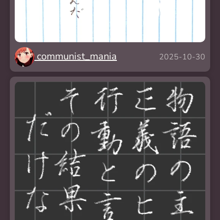
communist_mania
2025-10-30