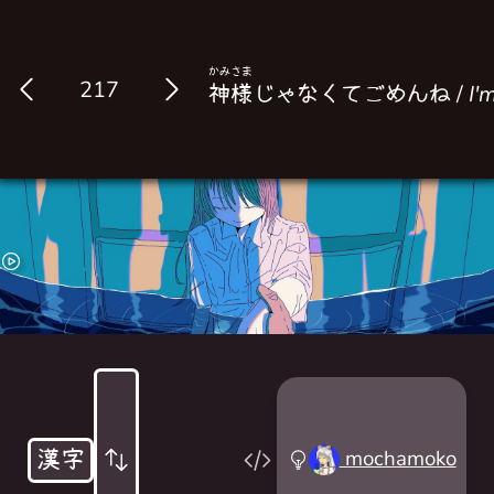
かみ
さま
Log in
神
様
じゃなくてごめんね /
I'
漢字
mochamoko