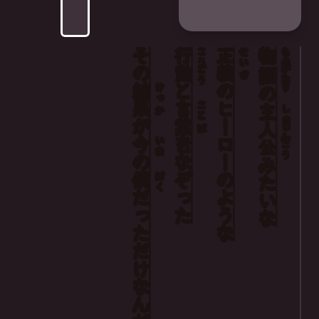
その
行
正
物
こう
せい
もの
動
義
がたり
どう
語
ぎ
結
と
の
けっ
の
果
言
ヒーロー
こと
主
しゅ
か
が
葉
人
じん
ば
今
を
いま
公
こう
の
なぞった
みたいな
僕
の
ぼく
だった
ような
だけ
なんだ