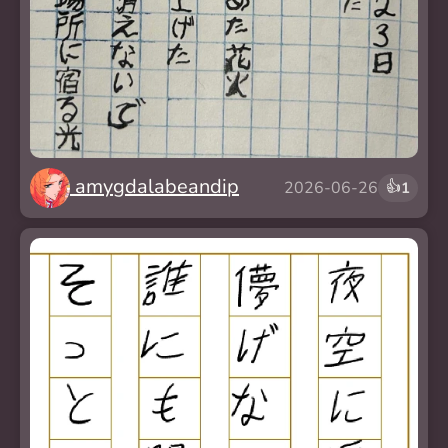
amygdalabeandip
👍
2026-06-26
1