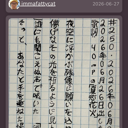
immafattycat
2026-06-27