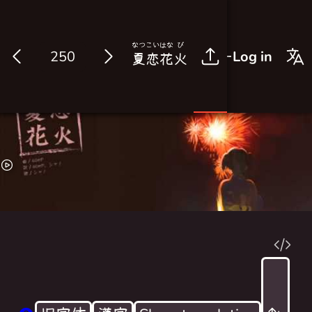
なつ
こい
はな
び
Log in
夏
恋
花
火