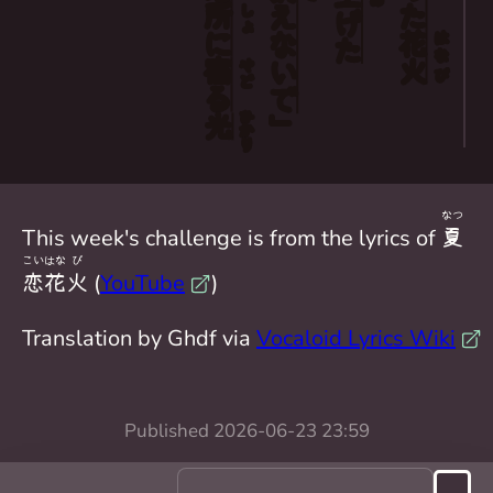
めた
所
しょ
えないで
げた
に
花
はな
宿
火
やど
び
る
ひかり
光
」
なつ
This week's challenge is from the lyrics of
夏
こい
はな
び
恋
花
火
(
YouTube
)
Translation by Ghdf via
Vocaloid Lyrics Wiki
Published
2026-06-23 23:59