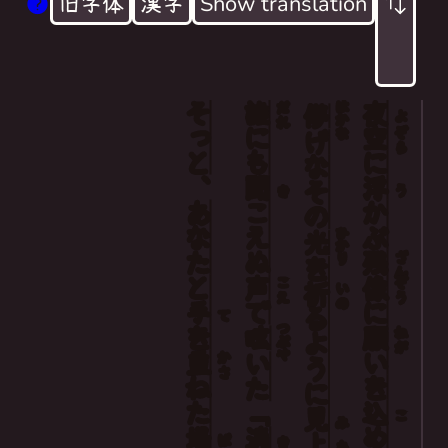
旧字体
漢字
Show translation
そっと
誰
はかな
夜
The imprint of the firework which contained 
だれ
儚
よ
にも
空
ぞら
げ
I looked up to the fragile lights - like in a p
に
な
I muttered with a voice nobody could hear: "P
、
聞
浮
その
き
う
あなた
こえ
かぶ
Softly, in the place where our hands met, a l
ひかり
光
ぬ
残
ざん
を
と
声
像
こえ
ぞう
祈
いの
手
で
に
る
て
つぶや
を
願
呟
ねが
ように
重
い
かさ
いた
ねた
を
込
「
見
こ
み
場
消
上
ば
き
あ