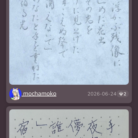
mochamoko
2026-06-24
💎
2