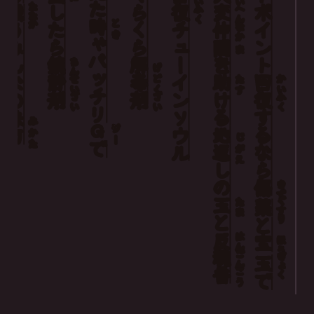
ヒットポイント
くらくら
た
たたか
したら
復
変
戦
ふく
へん
時
とき
チューイン
仲
なか
う
ゃ
間
みんな
ま
パッチリ
鎮
解
を
ちん
げ
静
毒
助
回
せい
どく
たす
かい
剤
剤
ける
復
ざい
ざい
ふく
の
ソウル
する
味
み
Ｇ
ジー
地
方
かた
じ
で
返
なら
がえ
し
の
傷
きず
玉
ぐすり
たま
薬
と
と
反
はん
宝
ほう
魂
ごん
ぎょく
玉
香
こう
で