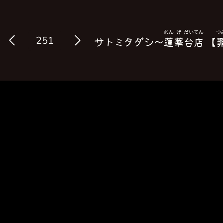
れん
げ
だい
てん
つ
Log in
サトミタダシ〜
蓮
華
台
店
【