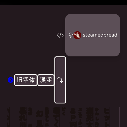
steamedbread
旧字体
漢字
いつも
暴
まぼろし
毒
Ｓ
瀕
あば
どく
エス
ひん
幻
れ
で
Ｐ
死
ピー
し
見
出
回
大
かい
たい
み
だ