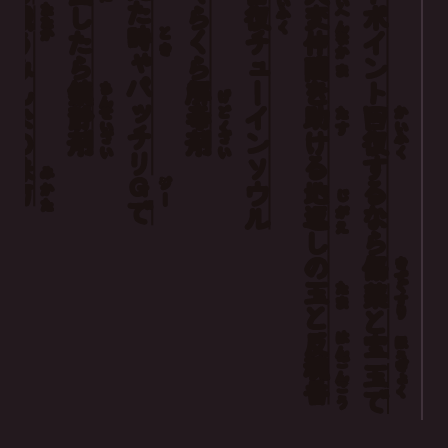
ヒットポイント
くらくら
た
たたか
したら
復
変
戦
ふく
へん
時
とき
チューイン
仲
なか
う
ゃ
間
みんな
ま
パッチリ
鎮
解
を
ちん
げ
静
毒
助
回
せい
どく
たす
かい
剤
剤
ける
復
ざい
ざい
ふく
の
ソウル
する
味
み
Ｇ
ジー
地
方
かた
じ
で
返
なら
がえ
し
の
傷
きず
玉
ぐすり
たま
薬
と
と
反
はん
宝
ほう
魂
ごん
ぎょく
玉
香
こう
で