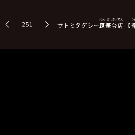
れん
げ
だい
てん
つ
Log in
サトミタダシ〜
蓮
華
台
店
【