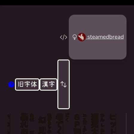
steamedbread
旧字体
漢字
いつも
暴
まぼろし
毒
Ｓ
瀕
あば
どく
エス
ひん
幻
れ
で
Ｐ
死
ピー
し
見
出
回
大
かい
たい
み
だ