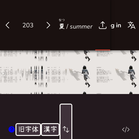
なつ
Log in
夏
/
summer
旧字体
漢字