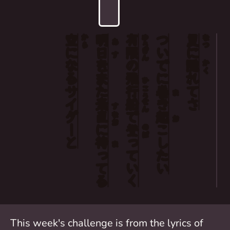
空
明
有
ついでに
夏
から
ゆう
なつ
あ
に
日
限
に
げん
す
なる
を
の
隠
かく
また
飛
れて
ひ
サイダー
行
巻
こう
ま
素
船
き
さ
せん
す
直
で
起
なお
お
に
登
こし
のぼ
と
待
って
ま
ってる
たい
いく
This week's challenge is from the lyrics of