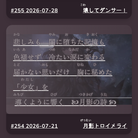
こわ
#255 2026-07-28
壊
してダンサー！
かな
やみ
お
き
おく
悲
しみ
も
闇
に
堕
ちた
記
憶
も
いろ
あ
つめ
なみだ
か
色
褪
せ
ず
冷
たい
涙
に
変
わる
とど
おも
むね
ひ
届
かない
思
い
だけ
胸
に
秘
めた
わたし
「
少女
」
を
みちび
ひび
つき
かげ
うた
導
く
よう
に
響
く
🙤
月
影
の
詩
🙥
げつ
えい
#254 2026-07-21
月
影
トロイメライ