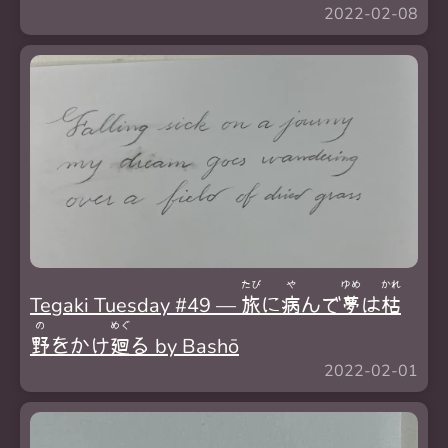
2022-02-08
たび
や
ゆめ
かれ
Tegaki Tuesday #49 —
旅
に
病
んで
夢
は
枯
の
めぐ
野
をかけ
廻
る by Bashō
2022-02-01