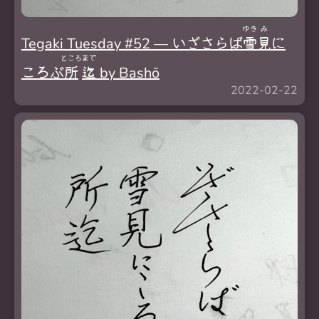
ゆき
み
Tegaki Tuesday #52 — いざさらば
雪
見
に
ところ
まで
ころぶ
所
迄
by Bashō
2022-02-22