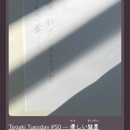
やさ
すい
せい
Tegaki Tuesday #50 —
優
しい
彗
星