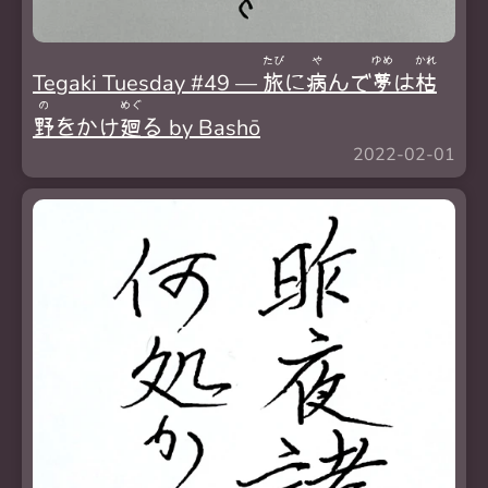
たび
や
ゆめ
かれ
Tegaki Tuesday #49 —
旅
に
病
んで
夢
は
枯
の
めぐ
野
をかけ
廻
る by Bashō
2022-02-01