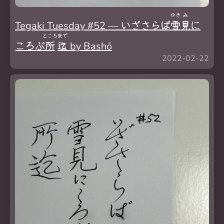
ゆき
み
Tegaki Tuesday #52 — いざさらば
雪
見
に
ところ
まで
ころぶ
所
迄
by Bashō
2022-02-22