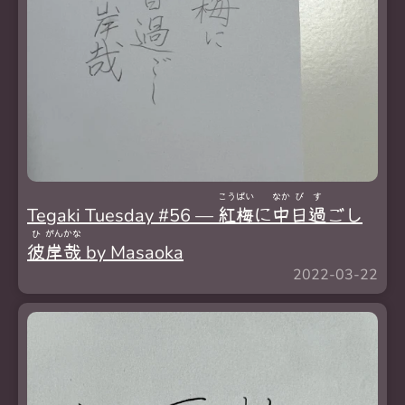
こう
ばい
なか
び
す
Tegaki Tuesday #56 —
紅
梅
に
中
日
過
ごし
ひ
がん
かな
彼
岸
哉
by Masaoka
2022-03-22