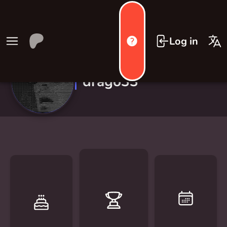
Log in
drago33