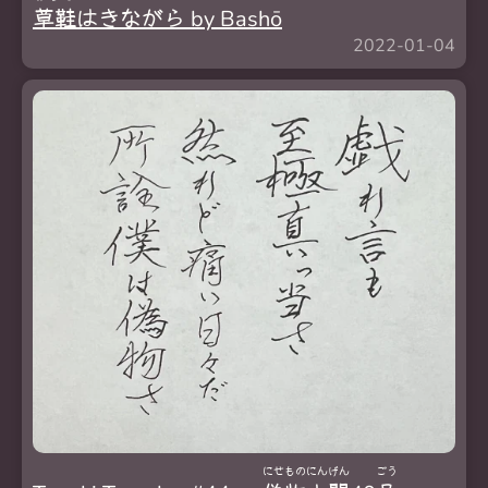
草鞋
はきながら by Bashō
2022-01-04
にせ
もの
にん
げん
ごう