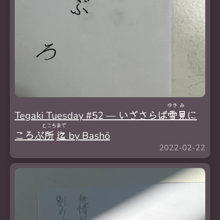
ゆき
み
Tegaki Tuesday #52 — いざさらば
雪
見
に
ところ
まで
ころぶ
所
迄
by Bashō
2022-02-22