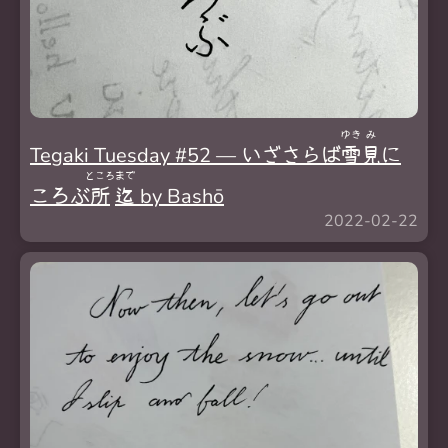
ゆき
み
Tegaki Tuesday #52 — いざさらば
雪
見
に
ところ
まで
ころぶ
所
迄
by Bashō
2022-02-22