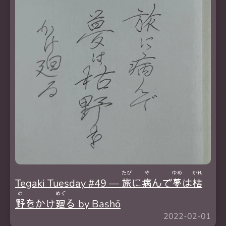
たび
や
ゆめ
かれ
Tegaki Tuesday #49 —
旅
に
病
んで
夢
は
枯
の
めぐ
野
をかけ
廻
る by Bashō
2022-02-01