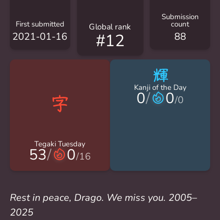
Submission
First submitted
count
Global rank
2021-01-16
88
#12
輝
Kanji of the Day
0
/
0
/
0
Tegaki Tuesday
53
/
0
/
16
Rest in peace, Drago. We miss you. 2005–
2025