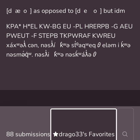
[dɹæɡoʊ] as opposed to [dɹeɪɡoʊ] but idm
KPA* H*EL KW-BG EU -PL HRERPB -G AEU
PWEUT -F STEPB TKPWRAF KWREU
xáxʷəƛ̓ cən, nəsƛ̓íʔ k̓ʷə st̓ᶿaqʷeqθeləm i ḱʷə
nəsmə́q́ʷ. nəsƛ̓iʔ k̓ʷə nəsḱʷáƛ̓əθ
88 submissions
drago33's Favorites