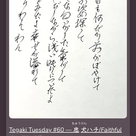
ちゅう
けん
Tegaki Tuesday #60 —
忠
犬
ハチ/
Faithful