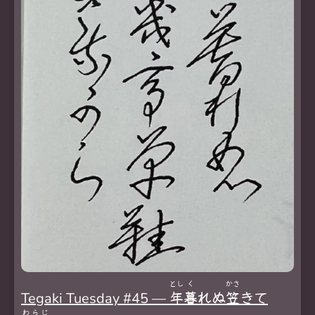
とし
く
かさ
Tegaki Tuesday #45 —
年
暮
れぬ
笠
きて
わらじ