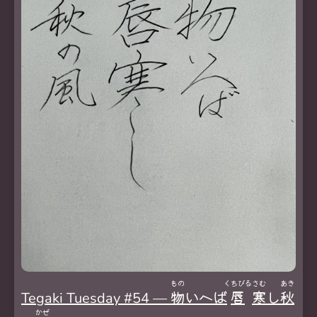
もの
くちびる
さむ
あき
Tegaki Tuesday #54 —
物
いへば
唇
寒
し
秋
かぜ