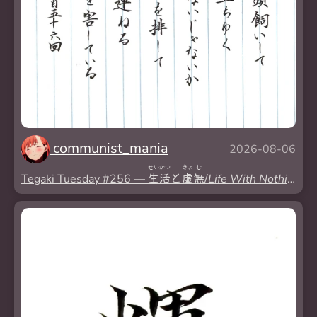
communist_mania
2026-08-06
せい
かつ
きょ
む
Tegaki Tuesday #256 —
生
活
と
虚
無
/
Life With Nothingne