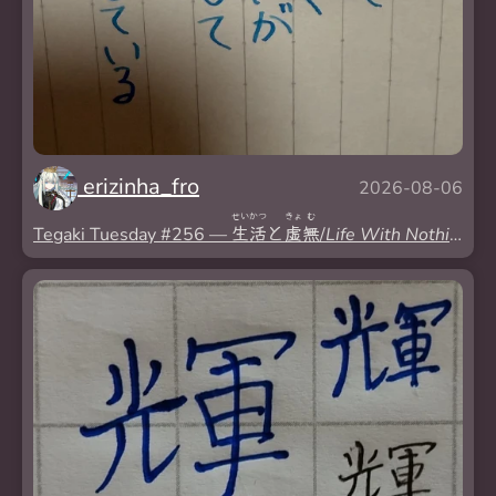
erizinha_fro
2026-08-06
せい
かつ
きょ
む
Tegaki Tuesday #256 —
生
活
と
虚
無
/
Life With Nothingne