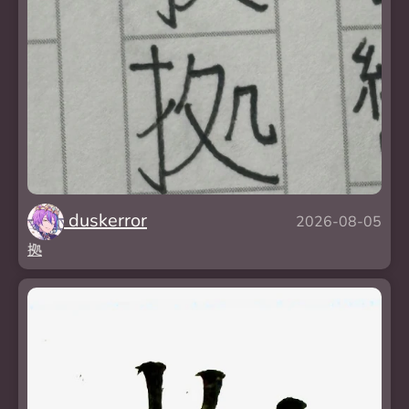
duskerror
2026-08-05
拠