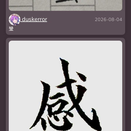
duskerror
2026-08-04
蠻