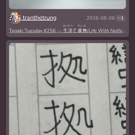
tranthetrung
2026-08-06
✨
1
せい
かつ
きょ
む
Tegaki Tuesday #256 —
生
活
と
虚
無
/
Life With Nothingne