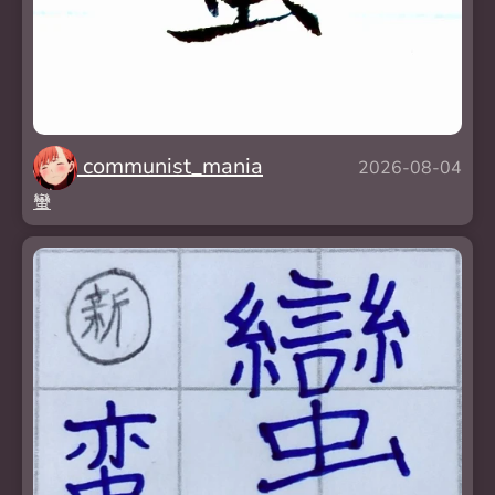
communist_mania
2026-08-04
蠻