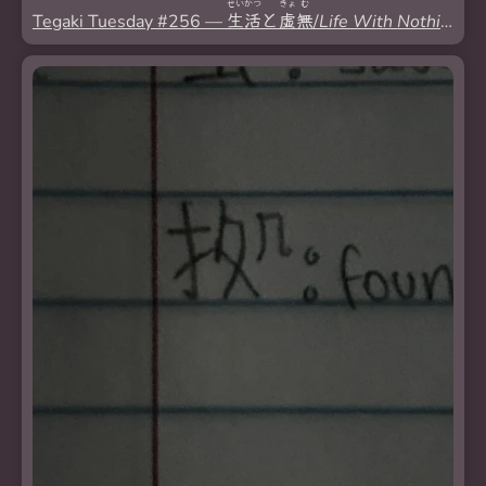
せい
かつ
きょ
む
Tegaki Tuesday #256 —
生
活
と
虚
無
/
Life With Nothingne