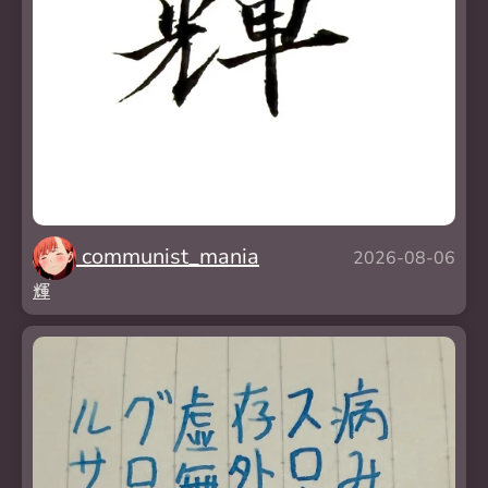
communist_mania
2026-08-06
輝