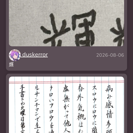
duskerror
2026-08-06
輝