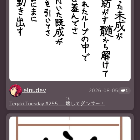
elnudev
2026-08-05
👑
1
こわ
Tegaki Tuesday #255 —
壊
してダンサー！