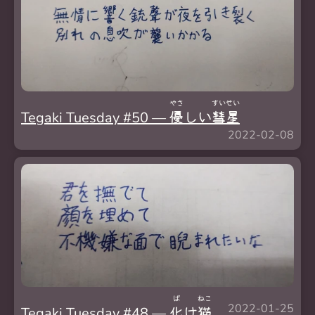
やさ
すい
せい
Tegaki Tuesday #50 —
優
しい
彗
星
2022-02-08
ば
ねこ
2022-01-25
Tegaki Tuesday #48 —
化
け
猫