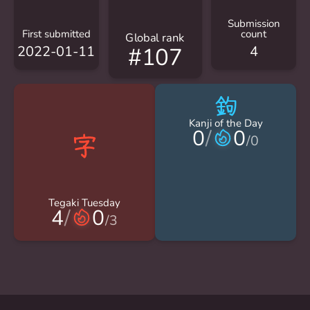
Submission
First submitted
count
Global rank
2022-01-11
4
#107
鉤
Kanji of the Day
0
/
0
/
0
Tegaki Tuesday
4
/
0
/
3