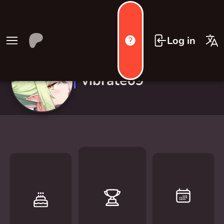
Log in
vibrate69