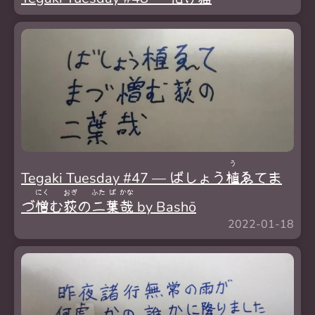
う
Tegaki Tuesday #47 — ばしょう
植
ゑてま
にく
おぎ
ふた
ば
かな
づ
憎
む
荻
の
二
葉
哉
by Bashō
2022-01-18