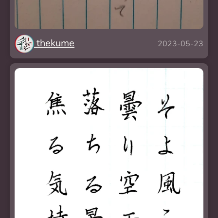
thekume
2023-05-23