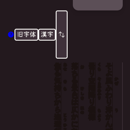
旧字体
漢字
焦
落
曇
そよ
あせ
くも
お
る
ちる
り
気
空
風
そら
かぜ
き
持
景
雨
ふわり
あめ
も
け
ち
色
降
しき
ふり
から
は
り
仄
模
浮
ほの
も
う
逃
か
様
かんで
とう
よう
避
に
ひ