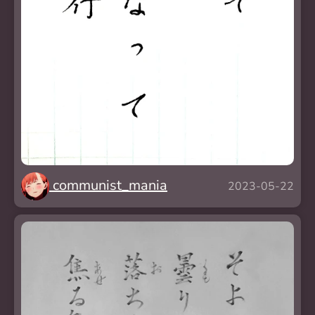
communist_mania
2023-05-22