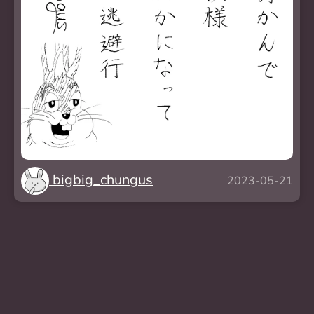
bigbig_chungus
2023-05-21