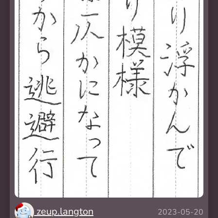
zeup.langton
2023-05-20