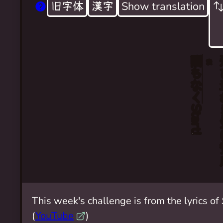
旧字体
漢字
Show translation
間
In this fever, I can't be hesitating
ま
もなく
I'll accept the courage to jump in and st
Start!
This week's challenge is from the lyrics of
(
YouTube
)