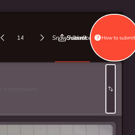
Snow Halation
Submit
How to submi