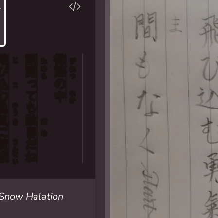
飛
躊
微
と
た
び
び
躇
熱
めら
ねつ
art soon!
込
っ
の
こ
む
ても
中
なか
勇
ゆう
気
駄
き
だ
に
目
め
賛
だ
さん
成
ね
せい
Snow Halation