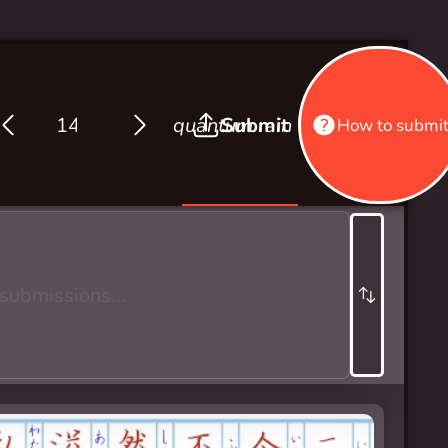
quantum rain
Submit
How to submi