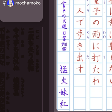
mochamoko
不
今
二
いま
ふ
に
可
や
度
か
ど
ぎゃく
夢
も
ゆめ
逆
うしな
も
失
の
見
う
日
み
ひ
れ
後
こう
々
び
ぬ
悔
かい
然
しか
模造品
レプリカント
らば
貴方
あなた
を