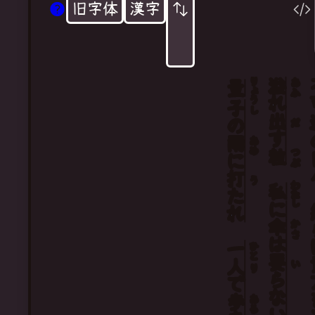
旧字体
漢字
りょう
溢
あふ
量
れ
子
し
出
の
だ
す
雨
あめ
粒
つぶ
に
打
う
わたし
私
たれ
に
傘
かさ
は
一
ひと
要
人
い
り
らない
で
歩
ある