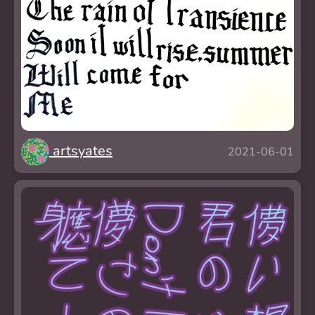
artsyates
2021-06-01