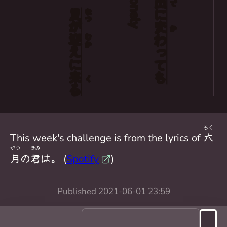
、
出
で
夏
なつ
に
が
変
か
迎
むか
わっ
えに
ても
来
く
る
ろく
This week's challenge is from the lyrics of
六
がつ
きみ
月
の
君
は。 (
Spotify
)
Published
2021-06-01 23:59