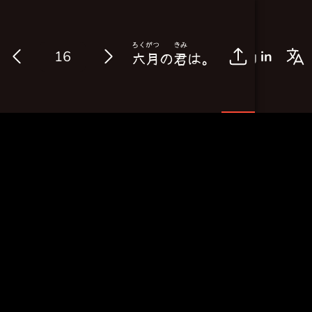
ろく
がつ
きみ
Log in
六
月
の
君
は。