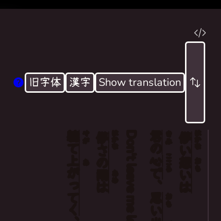
旧字体
漢字
Show translation
軈
はかな
Don't leave me lonely
君
はかな
My fleeting feelings
やが
きみ
儚
儚
て
の
さ
い
Even if they turn into memories in your hea
こころ
上
心
の
想
おも
あ
Don't leave me lonely
がって
で
雨
い
あめ
、
は
は
The rain of transience
思
おも
Soon it will rise, summer will come for me
く
い