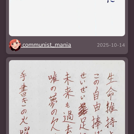
communist_mania
2025-10-14