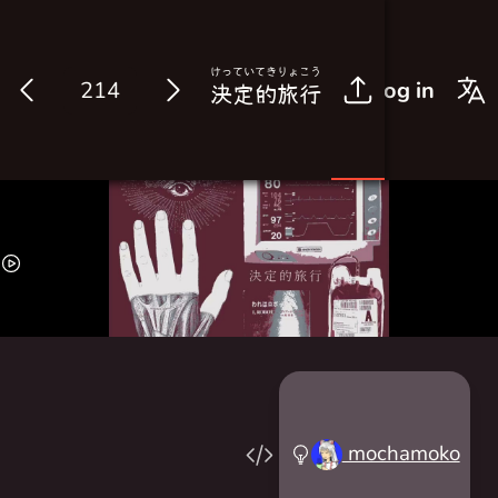
けっ
てい
てき
りょ
こう
Log in
決
定
的
旅
行
mochamoko