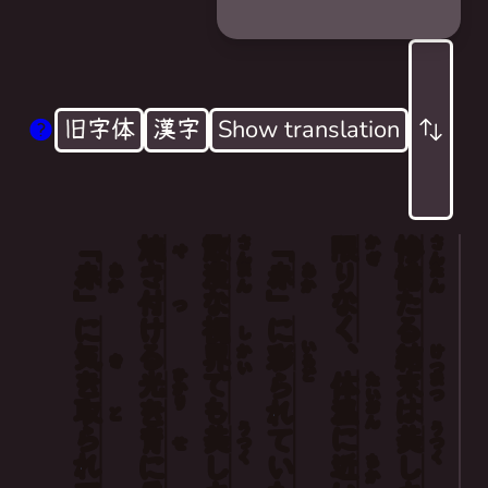
旧字体
漢字
Show translation
「
焼
散
「
限
惨
Tragic ends are shrouded in beauty
さん
かぎ
さん
や
赤
き
漫
赤
りなく
憺
あか
まん
あか
たん
Endless, close to body heat
」
付
な
」
たる
つ
Painted in red
に
ける
視
に
し
いろど
気
界
、
結
彩
かい
けつ
き
I see its beauty through my blurred vision
ひかり
を
でも
体
末
光
たい
まつ
られていた
Burning light on my back
取
温
は
おん
を
と
うつく
うつく
に
美
美
背
せ
I’m mesmerized by red
近
ちか
に
しさ
しさ