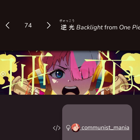
ぎゃっ
こう
Log in
逆
光
Backlight
from
One Pie
communist_mania