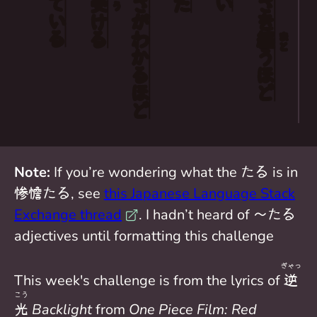
られている
い
受
う
ける
が
を
わかる
纏
まと
う
ほど
ほど
Note:
If you’re wondering what the たる is in
惨憺たる, see
this Japanese Language Stack
Exchange thread
. I hadn’t heard of ～たる
adjectives until formatting this challenge
ぎゃっ
This week's challenge is from the lyrics of
逆
こう
光
Backlight
from
One Piece Film: Red