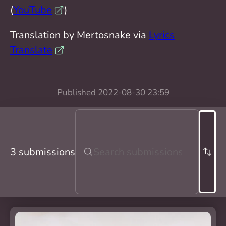
(
YouTube
)
Translation by Mertosnake via
Lyrics
Translate
Published
2022-08-30 23:59
3 submissions