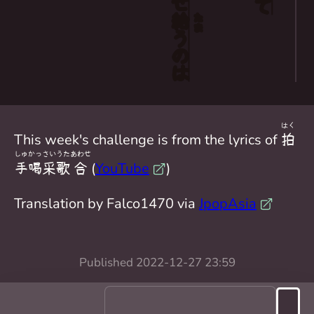
給
たま
う
の
は
はく
This week's challenge is from the lyrics of
拍
しゅ
かっ
さい
うた
あわせ
手
喝
采
歌
合
(
YouTube
)
Translation by Falco1470 via
JpopAsia
Published
2022-12-27 23:59