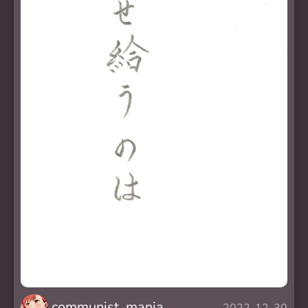
communist_mania
2022-12-30