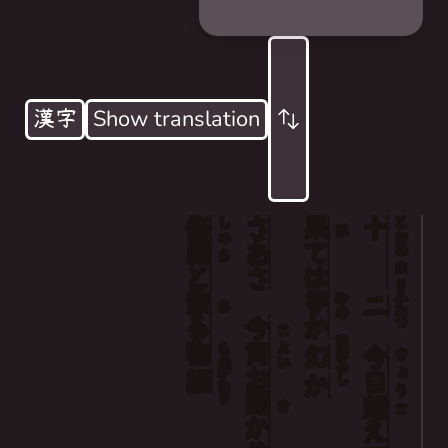
漢字
Show translation
修
さあさ
果
十
When I get past twelve, days over today
しゅ
とお
は
羅
ては
あまり
ら
What will the end be a dream? or an illusion
と
Come now, tonight I will let you know
散
夢
ふたつ
ゆめ
二
ち
る
今
か
こ
Of a story that went down with a fight
まぼろし
物
宵
もの
よい
幻
今日
きょう
がたり
お
語
か
聞
超
き
こ
かせ
えて