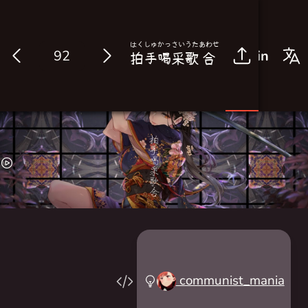
はく
しゅ
かっ
さい
うた
あわせ
Log in
拍
手
喝
采
歌
合
communist_mania