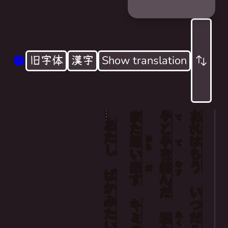
旧字体
漢字
Show translation
…
また
手
あれ
I no longer remember when last
て
あたし
と
I'd held your warm hand in mine
想
手
は
おも
て
Yet those memories keep springing back
い
を
もう
出
結
むす
だ
...I'm such a sorry fool
ばか
す
んだ
いつ
みたい
キミ
温
ぬく