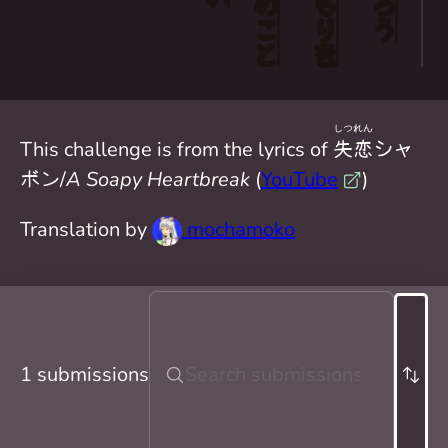
だろう
の
もり
こと
を
しつれん
This challenge is from the lyrics of
失恋
シャ
ボン/
A Soapy Heartbreak
(
YouTube
)
Translation by
mochamoko
1 submissions