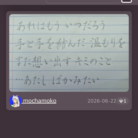
mochamoko
2026-06-22
💎
1