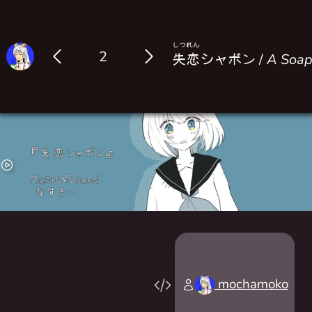
しつれん
Log in
失恋
シャボン /
A Soap
mochamoko