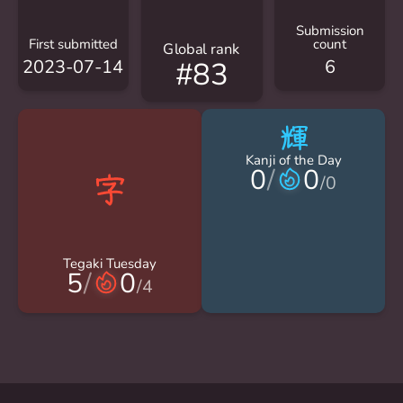
Submission
First submitted
count
Global rank
2023-07-14
6
#83
輝
Kanji of the Day
0
/
0
/
0
Tegaki Tuesday
5
/
0
/
4