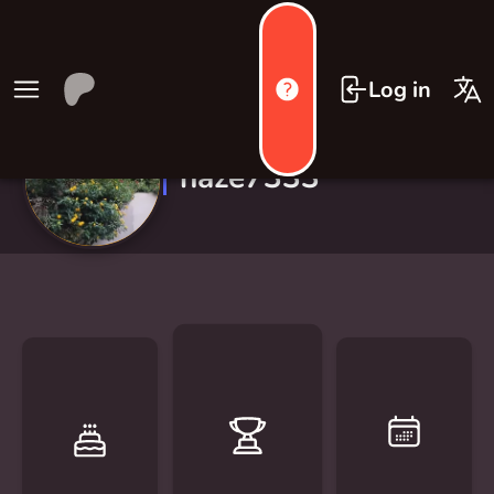
Log in
haze7333