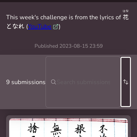
はな
This week's challenge is from the lyrics of
花
となれ (
YouTube
)
Published
2023-08-15 23:59
9 submissions