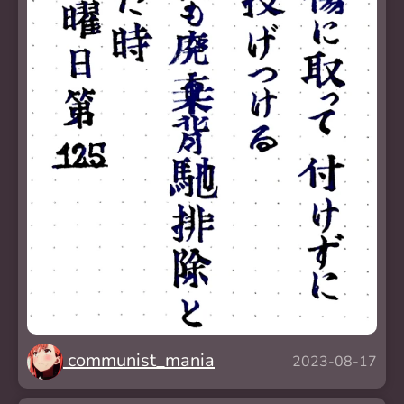
communist_mania
2023-08-17