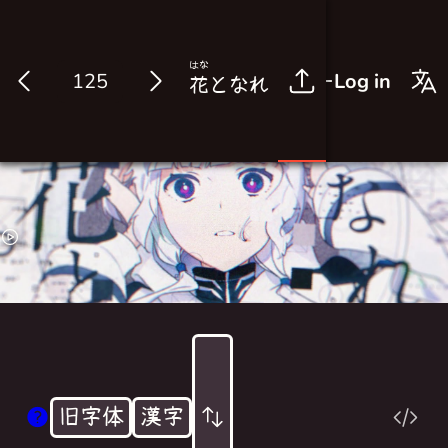
はな
Log in
花
となれ
旧字体
漢字