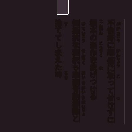
捨
無
根
不
こん
す
む
ぶ
てて
抵
本
恰
てい
ぽん
かっ
抗
の
好
こう
こう
しまえた
な
盗
に
とう
選
作
感
せん
さく
かん
択
を
しょう
たく
傷
も
投
に
な
時
廃
げつける
とき
はい
取
と
棄
って
き
背
はい
馳
付
ち
つ
排
はい
け
除
じょ
ず
と
に