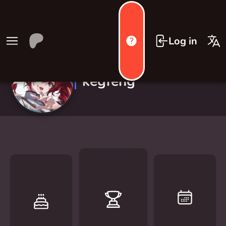
Log in
kegfeng