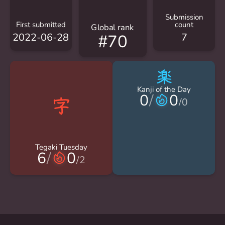
Submission
First submitted
count
Global rank
2022-06-28
7
#70
楽
Kanji of the Day
0
/
0
/
0
Tegaki Tuesday
6
/
0
/
2