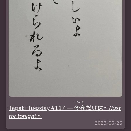
こん
や
Tegaki Tuesday #117 —
今
夜
だけは～/
Just
for tonight～
2023-06-25