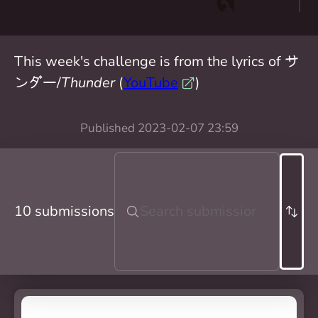
This week's challenge is from the lyrics of サ
ンダー/
Thunder
(
YouTube
)
Published
2023-02-07 23:59
10 submissions