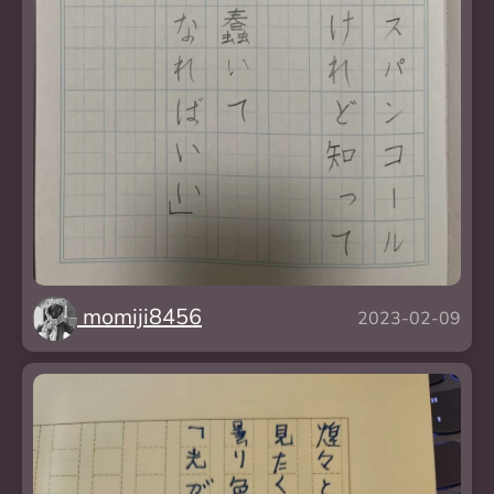
momiji8456
2023-02-09