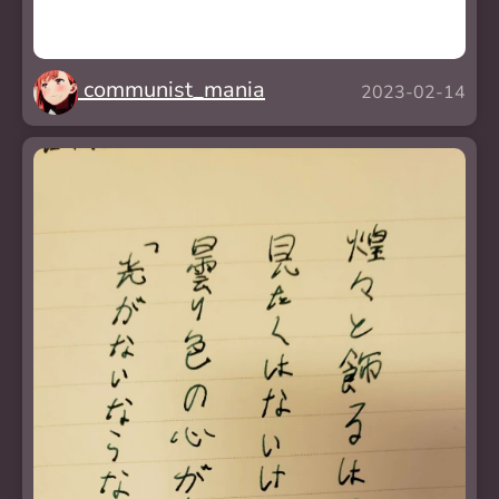
communist_mania
2023-02-14