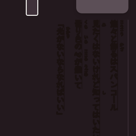
「
曇
見
煌
くも
こう
み
ひかり
り
たく
々
光
こう
色
と
いろ
が
の
は
飾
かざ
ない
こころ
ない
る
心
は
なら
が
うごめ
けれど
スパンコール
蠢
なれば
いて
知
し
って
いい
は
」
いたい