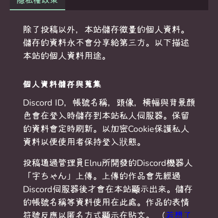
隱私權政策
除了投稿以外，本站儲存微量的個人資料。
儲存的資料永不會分享給第三方。以下描述
本站的個人資料用途。
個人資料儲存與蒐集
Discord ID，帳號名稱，頭像，橫幅與背景顏
色會在登入時儲存到本站私人伺服器。保留
的資料會定時刷新。以加密Cookie保護私人
資料以便使用者保持登入狀態。
投稿通過管理員Elnu所開發的Discord機器人
「字ちゃん」上傳。上傳的作品會先經過
Discord伺服器後才會在本站顯示出來。儲存
的帳號名稱等資料使用在此處。作品的表情
符號反應以匿名方式顯示在貼文。 （
若想了