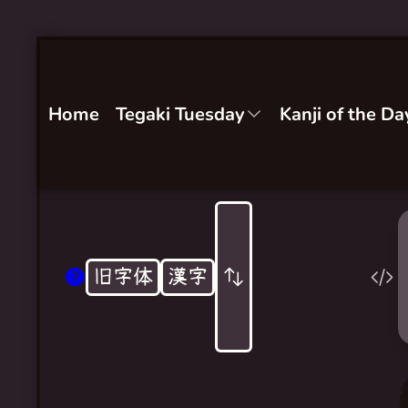
Home
Tegaki Tuesday
Kanji of the Da
旧字体
漢字