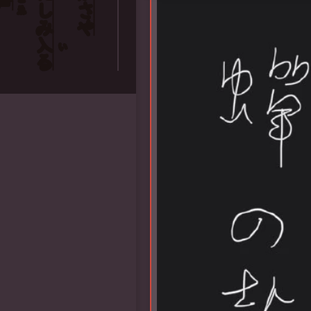
声
こゑ
しみ
さ
や
入
い
る