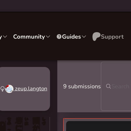
y
Community
Guides
Support
9 submissions
zeup.langton
せみ
岩
閑
いは
しづ
の
に
か