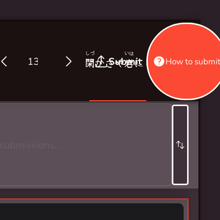
しづ
いは
せみ
こゑ
Submit
How to submi
閑
かさや
岩
にしみ入る
蟬
の
声
b