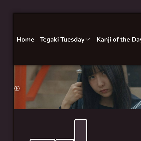
Home
Tegaki Tuesday
Kanji of the Da