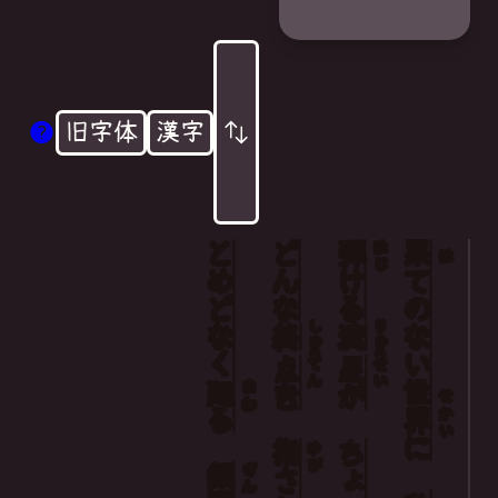
旧字体
漢字
とめどなく
どんな
弾
果
はじ
は
ける
て
の
しゅう
りゅう
ない
終
流
点
星
てん
せい
廻
世
まわ
を
が
せ
る
界
かい
に
指
ちょっと
ゆび
銀
ぎん