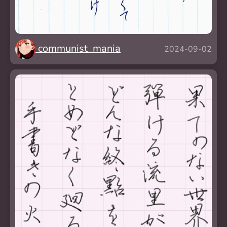
communist_mania
2024-09-02