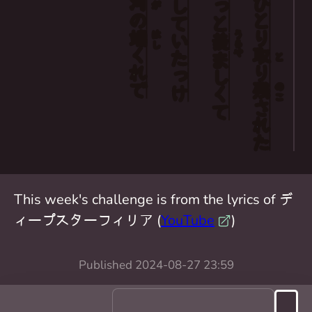
さしていた
河
ひとり
が
の
端
はし
うらや
羨
くれ
取
ましくて
と
り
っけ
で
残
のこ
された
This week's challenge is from the lyrics of デ
ィープスターフィリア (
YouTube
)
Published
2024-08-27 23:59