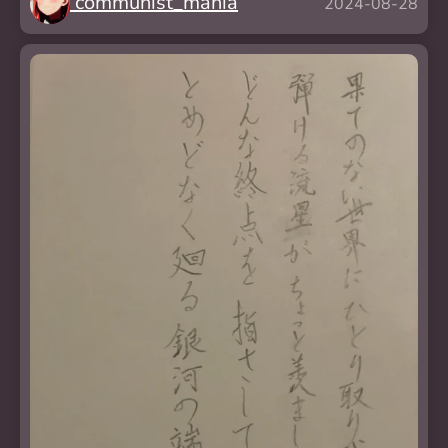
communist_mania
2024-08-28