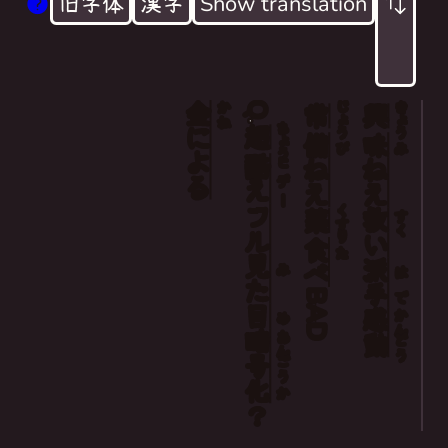
旧字体
漢字
Show translation
金
Q.
じょう
きょう
To hell with salvation, that skin-deep melod
かね
常
興
ちょう
超
による
備
味
I take my orphan drugs―they're BAD
び
み
酷え
ヒデー
ねえ
ねえ
Q. Could you fully encrypt the god-awful loo
フル
くすり
救
薬
すく
For a price
い
食
た
見
派
べ
み
は
た
手
BAD
で
目
感
かん
め
暗
あん
動
どう
号
ごう
化
か
？