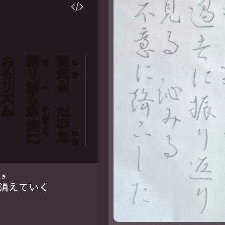
ある
擦
湿
す
し
り
気
け
リズム
減
る
へ
る
感
ため
かん
じょう
情
息
いき
に
き
消
えていく