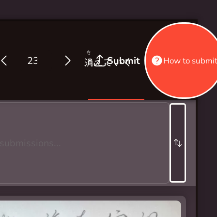
き
Submit
How to submi
消
えていく