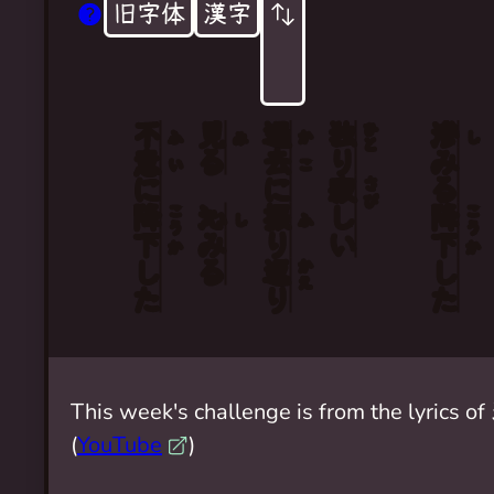
旧字体
漢字
不
見
過
独
滲
ひと
ふ
み
か
し
意
る
去
り
みる
い
こ
に
に
寂
さび
降
沁
振
しい
降
こう
こう
し
ふ
下
みる
り
下
か
か
した
返
した
かえ
り
This week's challenge is from the lyrics of
(
YouTube
)