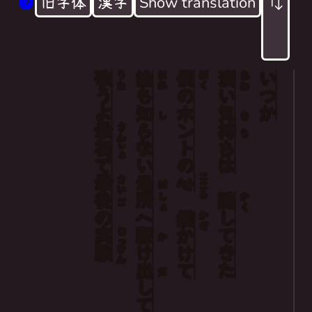
旧字体
漢字
Show translation
歌
誰
僕
淡
いつか
Some days,
うた
だれ
ぼく
あわ
う
も
の
い
I've kept my fleeting feelings hidden
よ
知
ホント
気
し
き
My truest heart locked away
最
らない
持
さん
も
初
ち
しょ
I'll run off to a place that nobody knows
で
の
は
こころ
And I'll sing my first and last experiment
最
場
心
さい
ば
後
所
隠
しょ
かく
ご
の
へ
して
鍵
かぎ
実
駆
じっ
かけて
か
験
け
きた
けん
出
だ
して