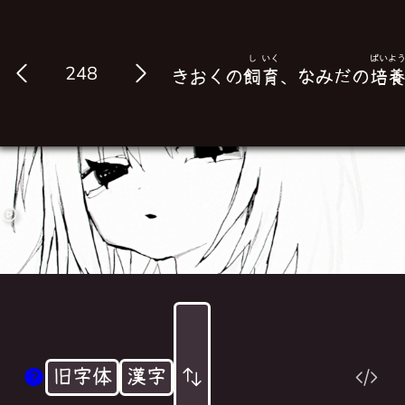
し
いく
ばい
よ
Log in
きおくの
飼
育
、なみだの
培
旧字体
漢字