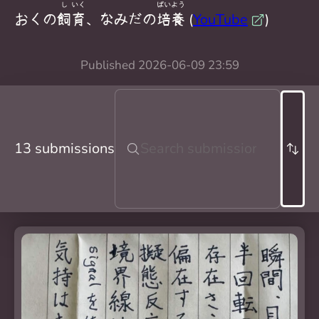
し
いく
ばい
よう
おくの
飼
育
、なみだの
培
養
(
YouTube
)
Published
2026-06-09 23:59
13 submissions