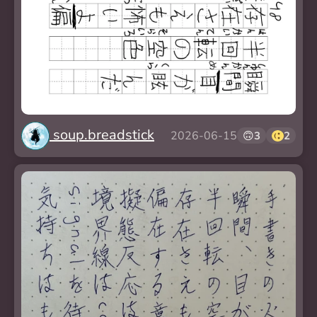
soup.breadstick
2026-06-15
🙃
3
2