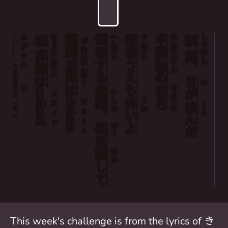
signal
きょう
擬
偏
存
半
しゅん
へん
そん
はん
シグナル
境
瞬
ぎ
態
在
在
回
たい
ざい
ざい
かい
界
間
かい
かん
反
する
さえも
転
はん
てん
線
、
せん
を
応
の
のう
は
目
め
待
は
意
空
ま
そら
colloid
が
い
コロイド
て
delete
識
怖
色
しき
こわ
いろ
デリート
眩
くら
ど
、
い
んだ
僕
よ
ぼく
を
離
はな
して
This week's challenge is from the lyrics of き