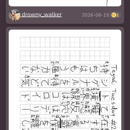
drowny_walker
2026-06-15
1