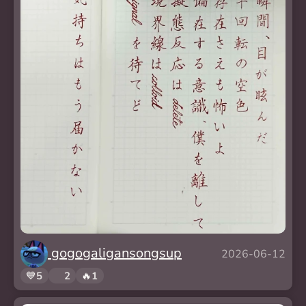
gogogaligansongsup
2026-06-12
💙
5
❤️
2
🔥
1