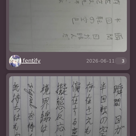
fentify
2026-06-11
❤️
3