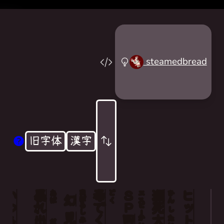
steamedbread
旧字体
漢字
いつも
暴
まぼろし
毒
Ｓ
瀕
あば
どく
エス
ひん
幻
れ
で
Ｐ
死
ピー
し
見
出
回
大
かい
たい
み
だ