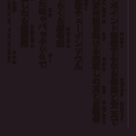
ヒットポイント
くらくら
た
たたか
したら
復
変
戦
ふく
へん
時
とき
チューイン
仲
なか
う
ゃ
間
みんな
ま
パッチリ
鎮
解
を
ちん
げ
静
毒
助
回
せい
どく
たす
かい
剤
剤
ける
復
ざい
ざい
ふく
の
ソウル
する
味
み
Ｇ
ジー
地
方
かた
じ
で
返
なら
がえ
し
の
傷
きず
玉
ぐすり
たま
薬
と
と
反
はん
宝
ほう
魂
ごん
ぎょく
玉
香
こう
で