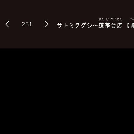
れん
げ
だい
てん
つ
Log in
サトミタダシ〜
蓮
華
台
店
【