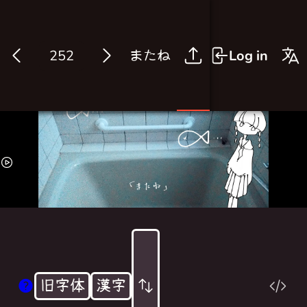
またね
Log in
旧字体
漢字