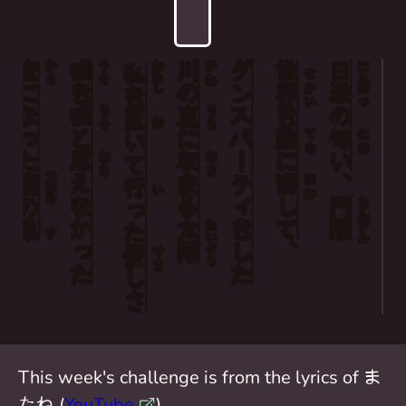
空
嘘
わたし
川
ダンスパーティ
世
日
い
から
うそ
かわ
にち
私
せ
に
を
の
界
没
かい
ぼつ
を
なった
嘘
裏
を
の
うそ
うら
置
お
お
と
に
敵
匂
てき
にお
いて
思
収
に
い
おも
おさ
つばめ
えなかった
まる
回
、
燕
まわ
行
い
して
門
もん
の
った
太
を
限
たい
げん
巣
す
陽
した
、
よう
優
やさ
し
さ
This week's challenge is from the lyrics of ま
たね (
YouTube
)