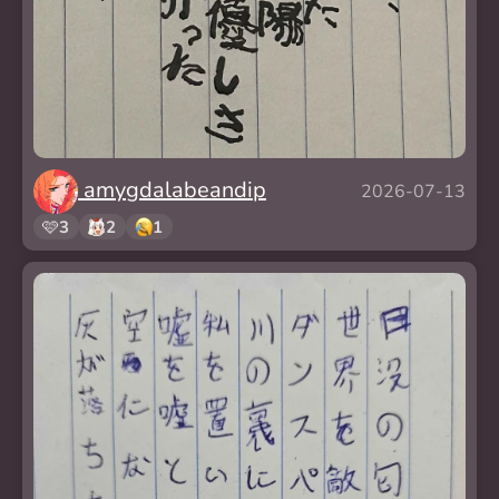
amygdalabeandip
2026-07-13
🩷
3
2
1