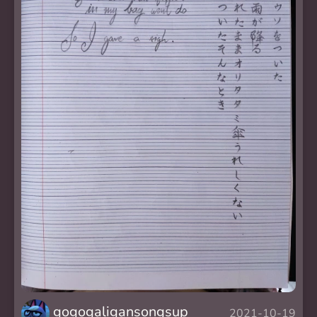
gogogaligansongsup
2021-10-19