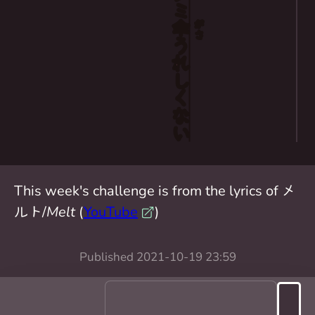
傘
がさ
うれしくない
This week's challenge is from the lyrics of メ
ルト/
Melt
(
YouTube
)
Published
2021-10-19 23:59