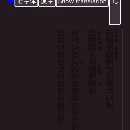
旧字体
漢字
Show translation
ためいきをついた
カバン
土
天
The weather report lied
てん
ど
砂
気
しゃ
き
It's pouring down
降
予
ぶ
よ
My umbrella still folded in my bag won't do
に
り
報
ほう
入
の
が
い
So I gave a sigh
れた
雨
ウソをついた
あめ
が
まま
降
ふ
そんな
る
の
オリタタミ
とき