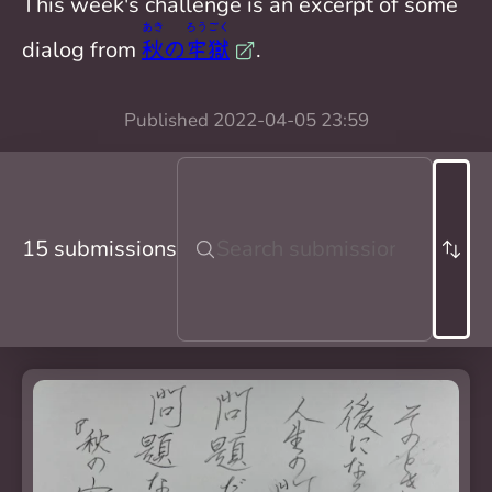
This week's challenge is an excerpt of some
あき
ろう
ごく
dialog from
秋
の
牢
獄
.
Published
2022-04-05 23:59
15 submissions