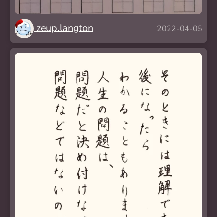
zeup.langton
2022-04-05