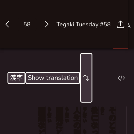
Tegaki Tuesday #58
Log in
漢字
Show translation
問
問
人
後
その
Even if you don't realise it then, you'll get it
もん
もん
じん
あと
題
題
生
に
だい
だい
せい
'Cause, the problems in life aren't really pr
など
だ
の
なっ
とき
と
問
もん