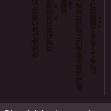
で
決
題
たら
に
だい
き
は
め
は
は
ない
付
、
わかる
理
づ
り
け
解
かい
の
なければ
できなく
です
こと
から
も
あります
ても
ね
。
から
。