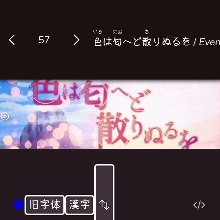
いろ
にお
ち
Log in
色
は
匂
へど
散
りぬるを /
Even
旧字体
漢字