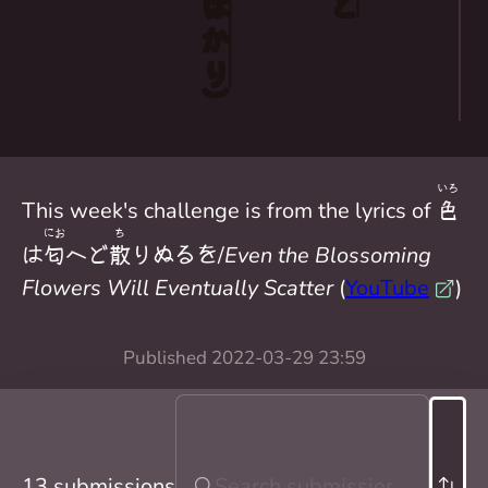
と
ば か り
）
いろ
This week's challenge is from the lyrics of
色
にお
ち
は
匂
へど
散
りぬるを/
Even the Blossoming
Flowers Will Eventually Scatter
(
YouTube
)
Published
2022-03-29 23:59
13 submissions