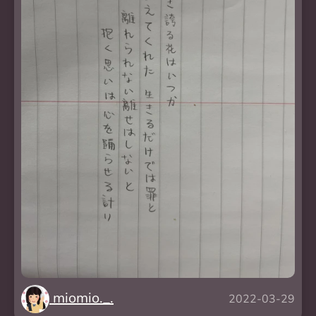
miomio._.
2022-03-29