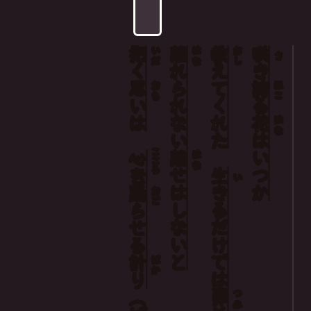
抱
離
教
咲
いだ
はな
おし
さ
く
れられない
えて
き
思
誇
おも
ほこ
い
くれた
る
は
花
はな
は
こころ
離
いつか
心
はな
せ
生
を
い
は
きる
踊
おど
しない
らせる
だけ
と
で
計
ばか
は
り
罪
つみ
（