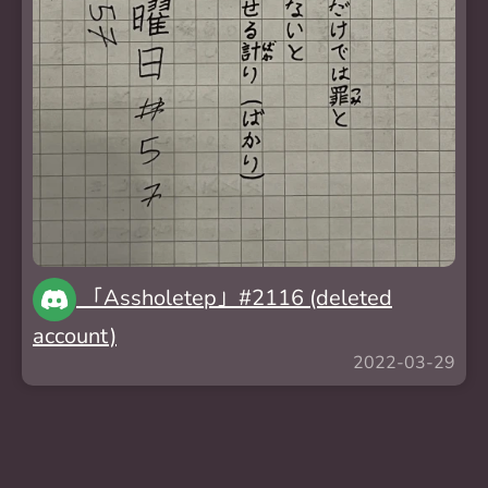
「Assholetep」#2116 (deleted
account)
2022-03-29