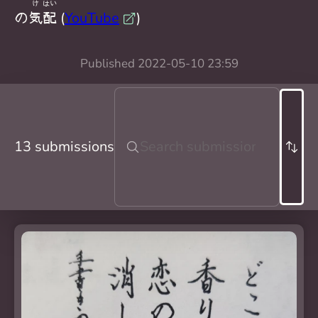
け
はい
の
気
配
(
YouTube
)
Published
2022-05-10 23:59
13 submissions