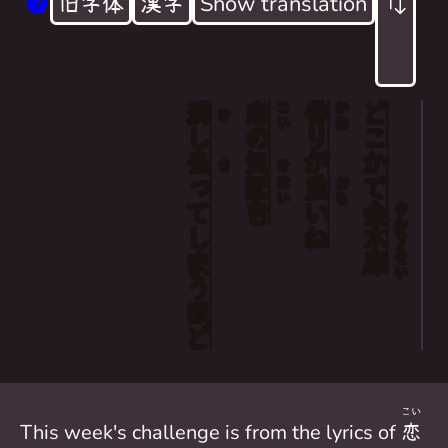
旧字体
漢字
Show translation
消
恋
香
どこか
Somewhere, a sweet olive stand
こい
かお
け
し
の
り
Its scent is heavy
去
気
が
さ
け
Enough to blot out
って
配
重
で
はい
おも
を
い
金
きん
The sign of love
しまう
ね
木
もく
犀
せい
ほど
こい
This week's challenge is from the lyrics of
恋