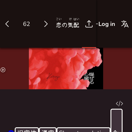
こい
け
はい
Log in
恋
の
気
配