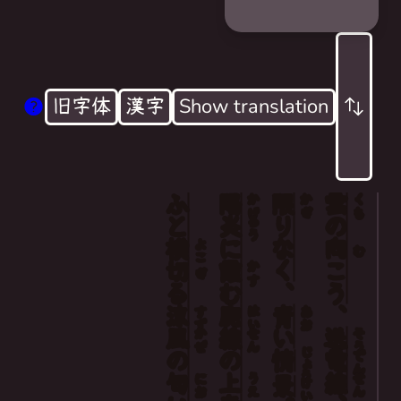
旧字体
漢字
Show translation
ふと
陽
限
雲
Beyond the clouds, we saw power lines
かげ
かぎ
くも
炎
りなく
の
ろう
and a boundless blue, blue scene.
横
に
向
よこ
む
Suddenly, I smelt a cool breeze crossing
切
霞
こう
かす
ぎ
る
む
、
over the dead tracks blurred by heat haze.
涼
廃
青
、
すず
はい
あお
風
線
い
送
かぜ
せん
そう
じょう
の
の
電
情
でん
匂
上
線
にお
うえ
せん
景
けい