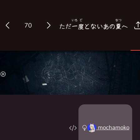
いち
ど
なつ
Log in
ただ
一
度
とないあの
夏
へ
mochamoko