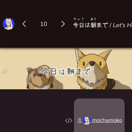
きょう
あさ
Log in
今日
は
朝
まで /
Let's 
mochamoko