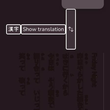
漢字
Show translation
笑
語
今日
吐
昨
Friday Night
Friday Night
わら
かた
きの
きょう
は
って
り
き
日
う
Lemme come over and vent about
合
は
に
やらかした
あ
How I screwed up the other day
って
行
い
歌
そう
く
うた
Let's hang, until morning
って
から
Talking and teasing,
いじって
朝
あさ
はなし
まで
話
Laughing and singing
を