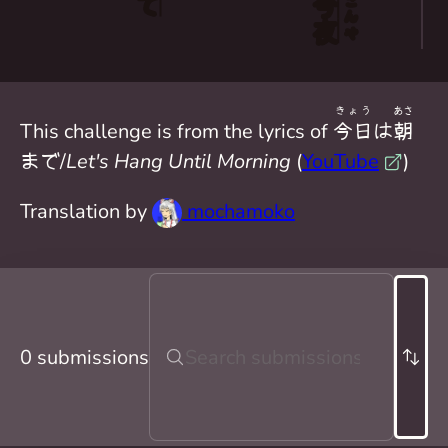
今
こん
夜
や
きょう
あさ
This challenge is from the lyrics of
今日
は
朝
まで/
Let's Hang Until Morning
(
YouTube
)
Translation by
mochamoko
0 submissions