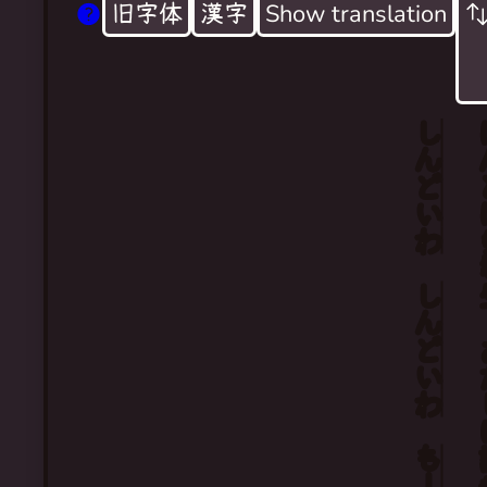
旧字体
漢字
Show translation
しんどい
ほ
Part-time patrician, another clandesti
Drained, oh so drained, introspection an
But really a plebeian, preach to me myse
わ
Drained, oh so drained, I guess we need 
しんどい
あ
わ
もー