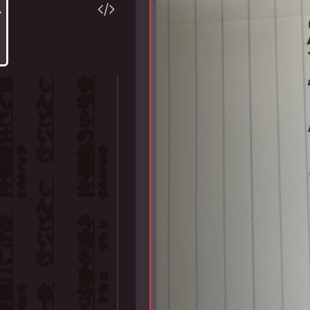
んと
しんどい
ながら
ne rendezvous with myself
d in prayer
lf and I
は
の
劣
わ
優
れっ
ゆう
to break up
等
等
とう
とう
生
しんどい
生
せい
せい
たし
今
こ
宵
よい
わ
も
に
自
じ
説
あー
分
せっ
ぶん
と