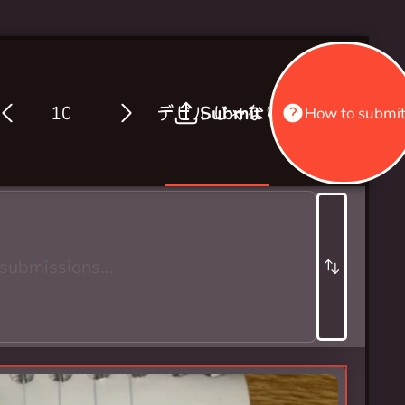
デビルじゃないもん /
Submit
(Not) A 
How to submi