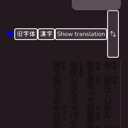
旧字体
漢字
Show translation
神
失
君
今
Now, just tell me, oh just tell me,
かみ
しっ
きみ
いま
さま
敗
と
ぱい
While overlapping your gaze with our love
し
重
伝
かさ
つた
If it fails, there is a goodbye step
どうか
たら
なって
えて
Oh dear god, please help me today
グッバイ
しまえ
今日
視
きょう
し
線
せん
は
が