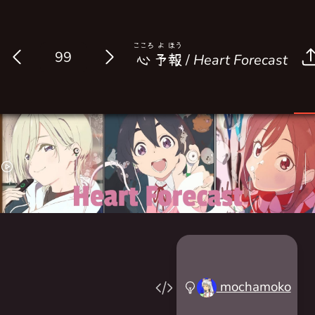
こころ
よ
ほう
Log in
心
予
報
/
Heart Forecast
mochamoko