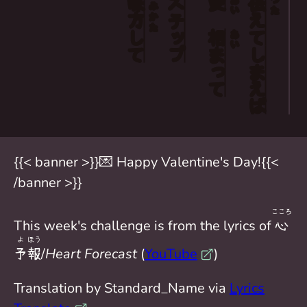
味
ステップ
愛
伝
あい
つた
み
方
えて
かた
して
相
あい
まって
しまえ
ば
{{< banner >}}💌 Happy Valentine's Day!{{<
/banner >}}
こころ
This week's challenge is from the lyrics of
心
よ
ほう
予
報
/
Heart Forecast
(
YouTube
)
Translation by Standard_Name via
Lyrics