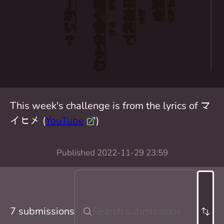
誰
は
舞
だれ
ぶ
かい
ぞ
忘
台
わす
たい
常
れて
つね
？
ならむ
This week's challenge is from the lyrics of マ
イヒメ (
YouTube
)
Published
2022-11-29 23:59
7 submissions