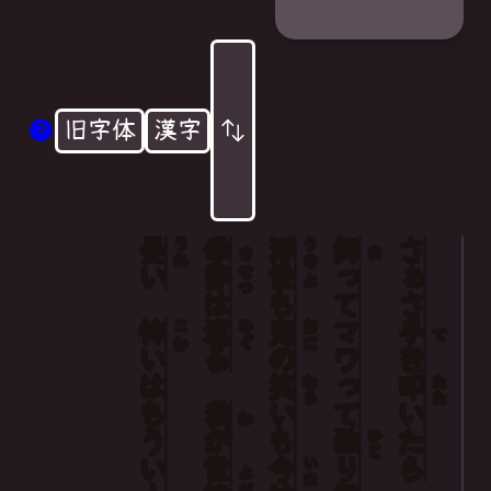
旧字体
漢字
憂
季
浮
舞
さぁさ
うれ
うき
き
ま
い
節
世
って
せつ
よ
は
も
怖
巡
鬼
マワって
手
こわ
めぐ
おに
て
い
る
の
を
は
笑
叩
わら
たた
もう
我
い
い
わ
が
も
独
たら
ひと
いー
世
今
り
いま
よ