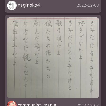
naginoko4
2022-12-08
communist_mania
2022-12-07