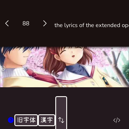
Log in
the lyrics of the extended o
旧字体
漢字