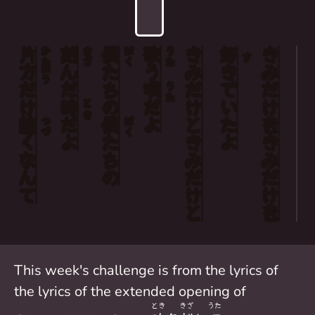
片
刻
僕
歌
きみ
好
きみ
ぼく
かた
きざ
ぼく
うた
す
方
んだ
たち
う
き
ほう
だけ
唄
だけ
で
だけ
うた
時
の
だ
いた
とき
続
だ
僕
よ
と
を
つづ
ぼく
く
よ
たち
きみ
よ
きみ
なんて
の
だけ
だけ
と
を
This week's challenge is from the lyrics of
the lyrics of the extended opening of
とき
きざ
うた