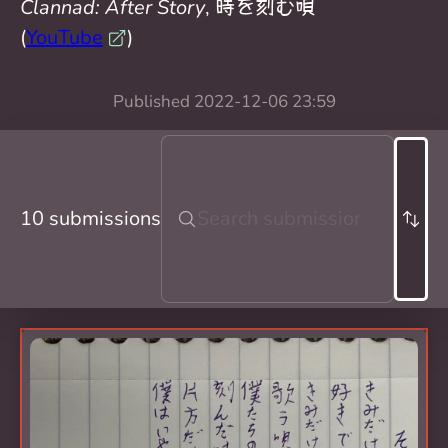
Clannad: After Story
,
時
を
刻
む
唄
(
YouTube
)
Published
2022-12-06 23:59
10 submissions