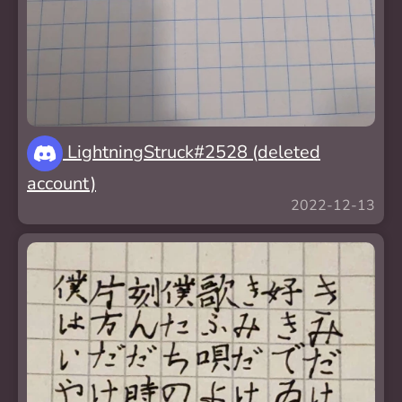
LightningStruck#2528 (deleted
account)
2022-12-13