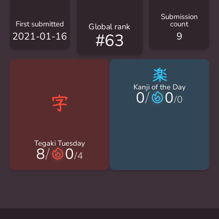
Submission
First submitted
count
Global rank
2021-01-16
9
#63
楽
Kanji of the Day
0
/
0
/
0
Tegaki Tuesday
8
/
0
/
4