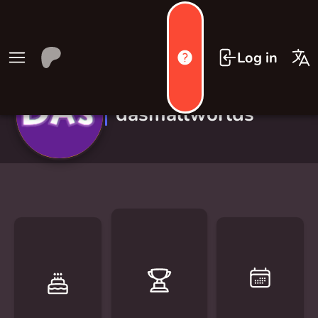
Log in
dasmallworlds