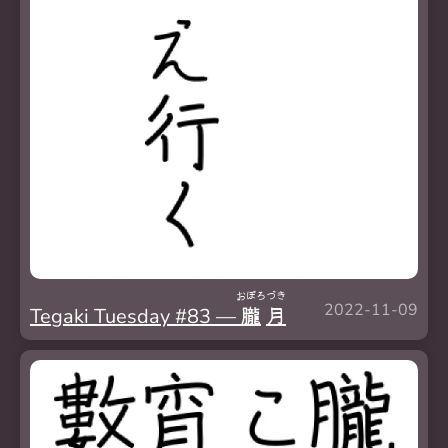
おぼろ
づき
2022-11-09
Tegaki Tuesday #83 —
朧
月