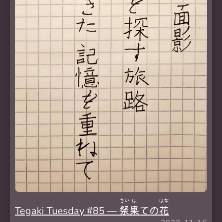
さい
は
はな
Tegaki Tuesday #85 —
祭
果
ての
花