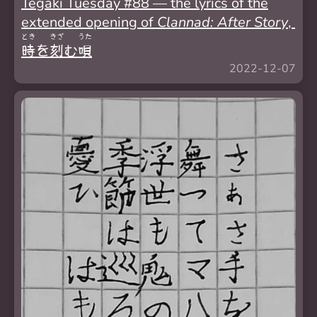
Tegaki Tuesday #88 — the lyrics of the
extended opening of
Clannad: After Story
,
とき
きざ
うた
時
を
刻
む
唄
2022-12-07