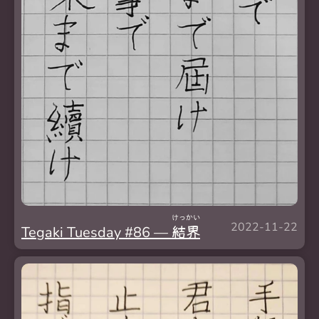
けっ
かい
2022-11-22
Tegaki Tuesday #86 —
結
界