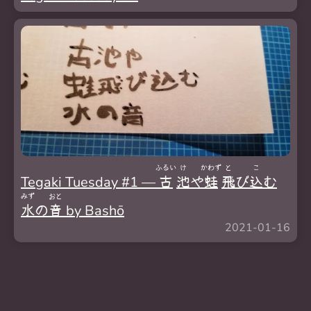
ふるい
け
かわず
と
こ
Tegaki Tuesday #1 —
古
池
や
蛙
飛
び
込
む
みず
おと
水
の
音
by Bashō
2021-01-16